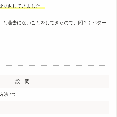
繰り返してきました。
」と過去にないことをしてきたので、問２もパター
設 問
方法2つ